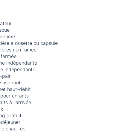
ateur
ecue
odrome
ière à dosette ou capsule
bres non fumeur
 fermée
ine indépendante
ée indépendante
e-pain
 aspirante
net haut-débit
 pour enfants
aits à l'arrivée
ix
ng gratuit
-déjeuner
ne chauffée