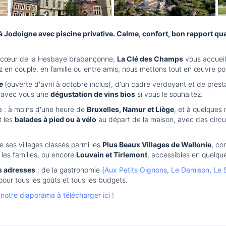
Jodoigne avec piscine privative. Calme, confort, bon rapport quali
 au cœur de la Hesbaye brabançonne,
La Clé des Champs
vous accuei
 en couple, en famille ou entre amis, nous mettons tout en œuvre pou
ée
(ouverte d'avril à octobre inclus), d'un cadre verdoyant et de prest
r avec vous une
dégustation de vins bios
si vous le souhaitez.
là : à moins d'une heure de
Bruxelles, Namur et Liège
, et à quelques
t les
balades à pied ou à vélo
au départ de la maison, avec des circui
de ses villages classés parmi les
Plus Beaux Villages de Wallonie
, c
 les familles, ou encore
Louvain et Tirlemont
, accessibles en quelqu
s adresses
: de la gastronomie (
Aux Petits Oignons
,
Le Damison
,
Le 
 pour tous les goûts et tous les budgets.
notre diaporama à télécharger ici !