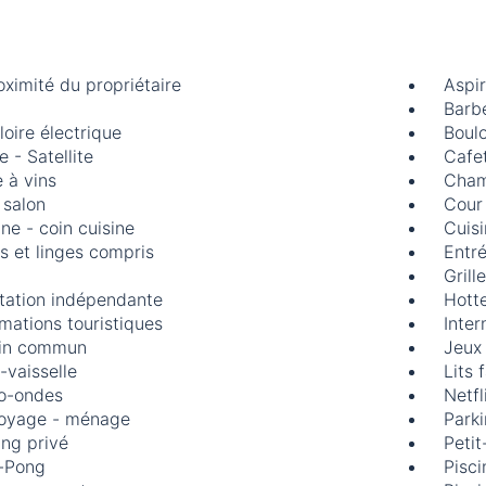
oximité du propriétaire
Aspir
Barb
loire électrique
Boul
 - Satellite
Cafet
 à vins
Cham
 salon
Cour
ine - coin cuisine
Cuis
s et linges compris
Entr
Grill
tation indépendante
Hotte
rmations touristiques
Inter
in commun
Jeux
-vaisselle
Lits f
o-ondes
Netfl
oyage - ménage
Parki
ing privé
Petit
-Pong
Pisci