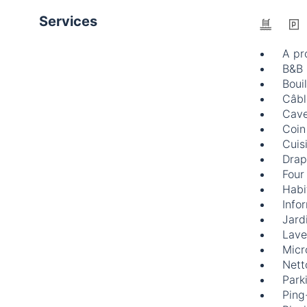
Services
A pr
B&B
Bouil
Câble
Cave
Coin
Cuis
Drap
Four
Habi
Info
Jard
Lave
Micr
Nett
Park
Ping