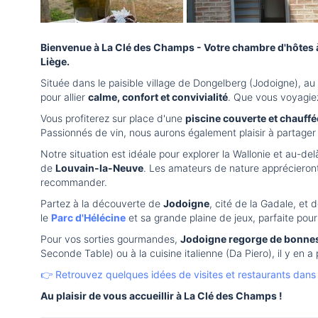
Bienvenue à La Clé des Champs - Votre chambre d'hôtes à 
Liège.
Située dans le paisible village de Dongelberg (Jodoigne),
pour allier
calme, confort et convivialité
. Que vous voyagiez
Vous profiterez sur place d'une
piscine couverte et chauff
Passionnés de vin, nous aurons également plaisir à partage
Notre situation est idéale pour explorer la Wallonie et au-de
de
Louvain-la-Neuve
. Les amateurs de nature apprécieron
recommander.
Partez à la découverte de
Jodoigne
, cité de la Gadale, et 
le
Parc d'Hélécine
et sa grande plaine de jeux, parfaite pour
Pour vos sorties gourmandes,
Jodoigne regorge de bonne
Seconde Table) ou à la cuisine italienne (Da Piero), il y en a
👉 Retrouvez quelques idées de visites et restaurants dans 
Au plaisir de vous accueillir à La Clé des Champs !