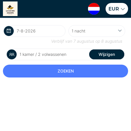
EUR
Verblijf van
7 augustus
op
8 augustus
1 kamer / 2 volwassenen
Wijzigen